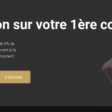
on sur votre 1ère
 de 5% de
nant à la
t moment.
S’abonner