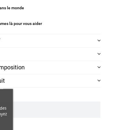
dans le monde
mes là pour vous aider
f
omposition
it
udes
uyez
ne nouvelle liste
Annuler