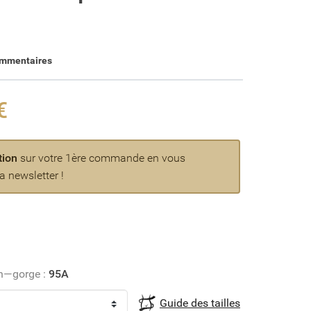
ommentaires
€
tion
sur votre 1ère commande en vous
a newsletter !
e
en—gorge :
95A
Guide des tailles