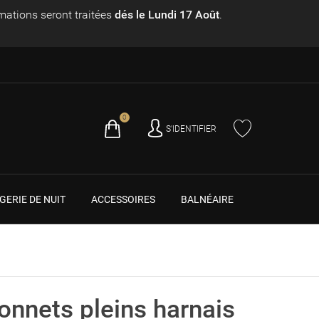
ations seront traitées
dés le Lundi 17 Août
.
0
Panier
S'IDENTIFIER
GERIE DE NUIT
ACCESSOIRES
BALNÉAIRE
onnets pleins harnais