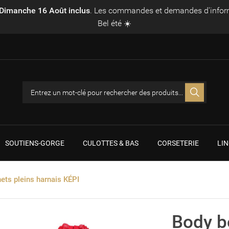
Dimanche 16 Août inclus
. Les commandes et demandes d'inform
Bel été ☀️
SOUTIENS-GORGE
CULOTTES & BAS
CORSETERIE
LIN
ets pleins harnais KÉPI
Body b