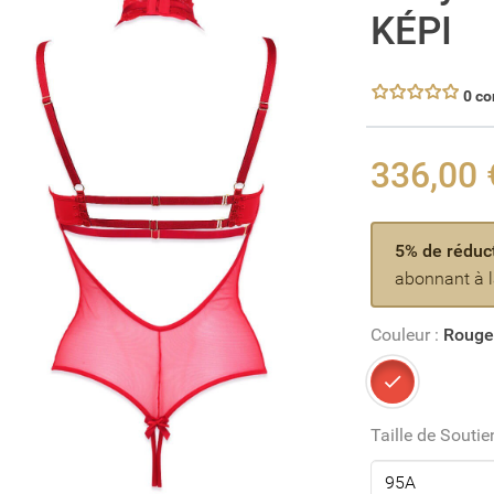
KÉPI
0 c
336,00 
5% de réduc
abonnant à l
Couleur :
Roug
Rouge
Taille de Souti