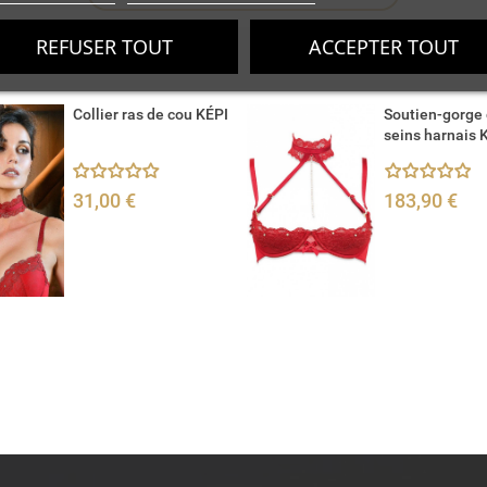
Créer une liste d'envies
REFUSER TOUT
ACCEPTER TOUT
N
Collier ras de cou KÉPI
Soutien-gorge
seins harnais 
31,00 €
183,90 €