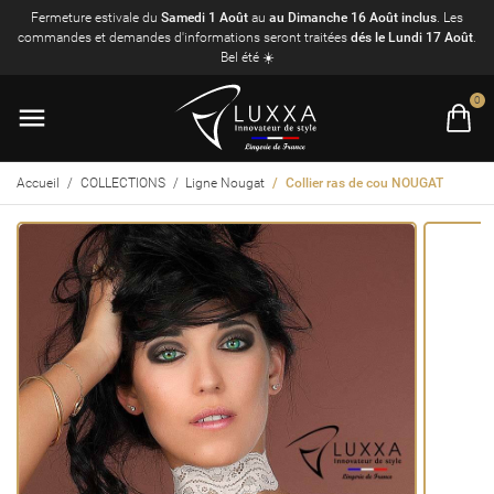
Fermeture estivale du
Samedi 1 Août
au
au Dimanche 16 Août inclus
. Les
commandes et demandes d'informations seront traitées
dés le Lundi 17 Août
.
Bel été ☀️
0
Accueil
COLLECTIONS
Ligne Nougat
Collier ras de cou NOUGAT