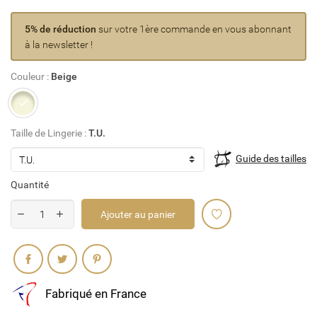
5% de réduction
sur votre 1ère commande en vous abonnant
à la newsletter !
Couleur :
Beige
Beige
Taille de Lingerie :
T.U.
Guide des tailles
Quantité
Ajouter au panier
Partager
Fabriqué en France