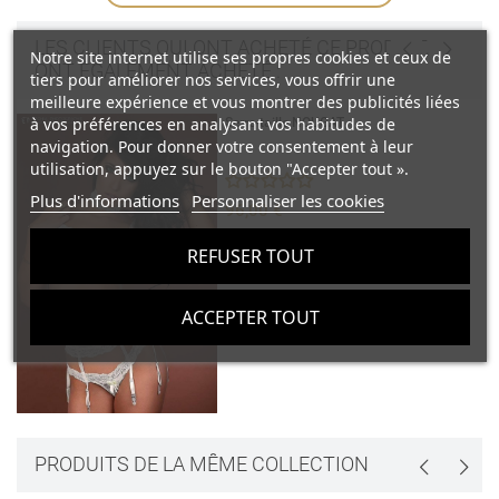
Créer une liste d'envies
LES CLIENTS QUI ONT ACHETÉ CE PRODUIT,
Connexion
Notre site internet utilise ses propres cookies et ceux de
ONT ÉGALEMENT ACHETÉ :
tiers pour améliorer nos services, vous offrir une
Ajouter à ma liste d'envies
Nom de la liste d'envies
meilleure expérience et vous montrer des publicités liées
Vous devez être connecté pour ajouter des produits à votre liste
à vos préférences en analysant vos habitudes de
Caches bouts de seins BALANCE
d'envies.
navigation. Pour donner votre consentement à leur
utilisation, appuyez sur le bouton "Accepter tout ».
add_circle_outline
Créer une nouvelle liste
Plus d'informations
Personnaliser les cookies
37,90 €
Connexion
Annuler
Créer une liste d'envies
Annuler
REFUSER TOUT
ACCEPTER TOUT
PRODUITS DE LA MÊME COLLECTION